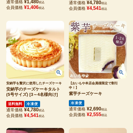
¥
1,480
通常価格
¥
4,780
通常価格
税込
税込
¥
1,406
会員価格
¥
4,541
会員価格
税込
税込
安納芋を贅沢に使用したチーズケーキ
【おいもや本店会員様限定で割引
中！】
安納芋のチーズケーキタルト
紫芋チーズケーキ
(5号サイズ) [3～4名様向け]
冷凍便
送料無料
冷凍便
¥
2,690
通常価格
¥
4,780
通常価格
税込
税込
¥
2,555
会員価格
¥
4,541
会員価格
税込
税込