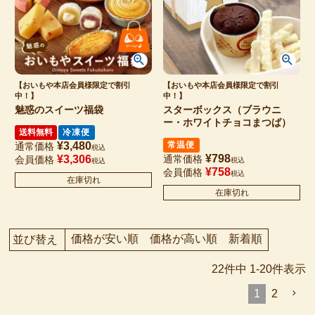
【おいもや本店会員様限定で割引
【おいもや本店会員様限定で割引
中！】
中！】
魅惑のスイーツ福袋
スターボックス（ブラウニ
ー・ホワイトチョコまつば）
送料無料
冷凍便
¥
3,480
常温便
通常価格
税込
¥
798
¥
3,306
通常価格
会員価格
税込
税込
¥
758
会員価格
税込
在庫切れ
在庫切れ
価格が安い順
価格が高い順
新着順
並び替え
22
件中
1
-
20
件表示
1
2