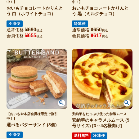
中！】
中！】
おいもチョコレートかりんと
おいもチョコレートかりんと
う 白（ホワイトチョコ）
う 黒（ミルクチョコ）
冷凍便
冷凍便
¥
690
¥
650
通常価格
通常価格
税込
税込
¥
655
¥
617
会員価格
会員価格
税込
税込
【おいもや本店会員様限定で割引
安納芋をたっぷり使った特製ムース
中！】
安納芋のキャラメルムース (5
選べるバターサンド (3個)
号サイズ) [3～4名様向け]
冷凍便
送料無料
冷凍便