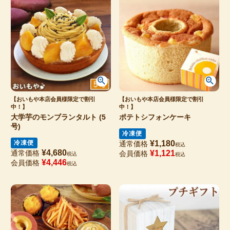
【おいもや本店会員様限定で割引
【おいもや本店会員様限定で割引
中！】
中！】
大学芋のモンブランタルト (5
ポテトシフォンケーキ
号)
冷凍便
冷凍便
¥
1,180
通常価格
税込
¥
4,680
通常価格
¥
1,121
会員価格
税込
税込
¥
4,446
会員価格
税込