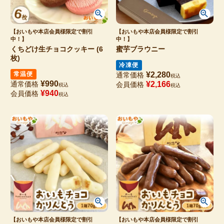
【おいもや本店会員様限定で割引
【おいもや本店会員様限定で割引
中！】
中！】
くちどけ生チョコクッキー (6
蜜芋ブラウニー
枚)
冷凍便
常温便
¥
2,280
通常価格
税込
¥
990
通常価格
¥
2,166
会員価格
税込
税込
¥
940
会員価格
税込
【おいもや本店会員様限定で割引
【おいもや本店会員様限定で割引