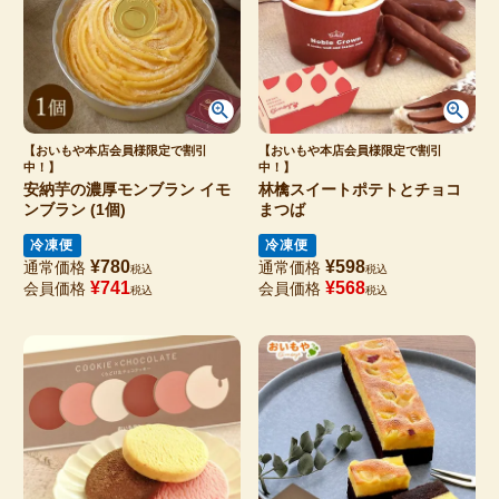
【おいもや本店会員様限定で割引
【おいもや本店会員様限定で割引
中！】
中！】
安納芋の濃厚モンブラン イモ
林檎スイートポテトとチョコ
ンブラン (1個)
まつば
冷凍便
冷凍便
¥
780
¥
598
通常価格
通常価格
税込
税込
¥
741
¥
568
会員価格
会員価格
税込
税込