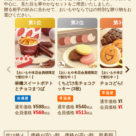
中心に、見た目も華やかなセットをご用意いたしました。
贈る相手の好みに合わせて、おいもやならではの特別な贈り物をお
選びください。
【おいもや本店会員様限定
【おいもや本店会員様限定
【おいもや本店会員様
で割引中！】
で割引中！】
で割引中！】
林檎スイートポテト
くちどけ生チョコク
チョコどら焼き 3
とチョコまつば
ッキー (3枚)
常温便
冷凍便
常温便
¥
990
通常価格
税込
¥
598
¥
540
通常価格
通常価格
¥
940
会員価格
税込
税込
税込
¥
568
¥
513
会員価格
会員価格
税込
税込
価格が安い順
価格が高い順
新着順
並び替え