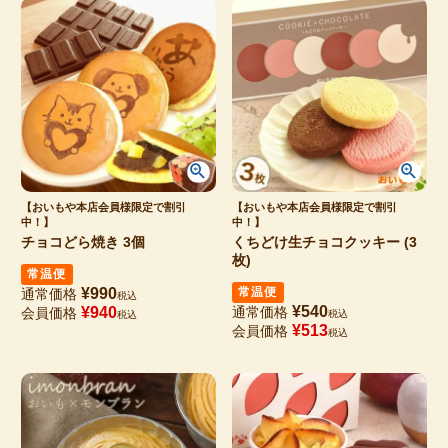
【おいもや本店会員様限定で割引
【おいもや本店会員様限定で割引
中！】
中！】
チョコどら焼き 3個
くちどけ生チョコクッキー (3
枚)
常温便
¥
990
常温便
通常価格
税込
¥
540
¥
940
通常価格
会員価格
税込
税込
¥
513
会員価格
税込