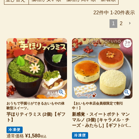
22
件中
1
-
20
件表示
1
2
おうちで芋掘りができるおいもやの体
【おいもや本店会員様限定で割引
験型スイーツ。
中！】
芋ほりティラミス (2個)【ギフ
新感覚・スイートポテト マン
ト】
マルノ (3個) [キャラメル・チ
ーズ・みたらし]【ギフト/バレ
冷凍便
ンタイン/ホワイトデー】
¥
1,580
冷凍便
通常価格
税込