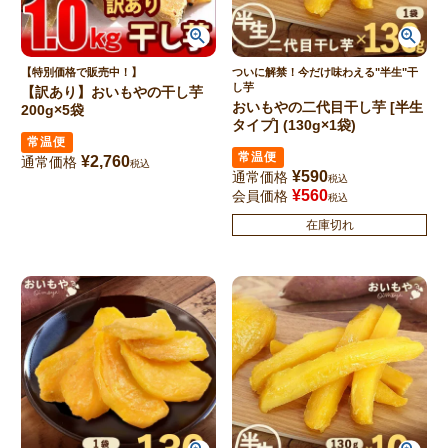
【特別価格で販売中！】
ついに解禁！今だけ味わえる"半生"干
し芋
【訳あり】おいもやの干し芋
おいもやの二代目干し芋 [半生
200g×5袋
タイプ] (130g×1袋)
常温便
常温便
¥
2,760
通常価格
税込
¥
590
通常価格
税込
¥
560
会員価格
税込
在庫切れ