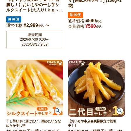
り [熟成お粉タイプ] (130g×1
勝ち！】おいもやの干し芋シ
袋)
ルクスイート(大入り1ｋｇ～・
冷凍便)
常温便
冷凍便
¥
590
通常価格
税込
¥
2,999
〜
通常価格
¥
560
会員価格
税込
税込
販売期間
2026/07/30 0:00
〜
2026/08/17 9:59
干し芋好きに届けたい、絹みたいなな
【おいもや本店会員様限定で割引
めらか干し芋
中！】