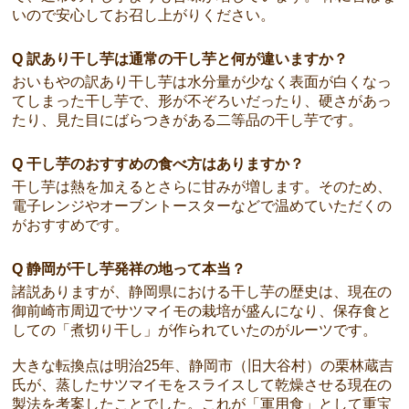
いので安心してお召し上がりください。
Q 訳あり干し芋は通常の干し芋と何が違いますか？
おいもやの訳あり干し芋は水分量が少なく表面が白くなっ
てしまった干し芋で、形が不ぞろいだったり、硬さがあっ
たり、見た目にばらつきがある二等品の干し芋です。
Q 干し芋のおすすめの食べ方はありますか？
干し芋は熱を加えるとさらに甘みが増します。そのため、
電子レンジやオーブントースターなどで温めていただくの
がおすすめです。
Q 静岡が干し芋発祥の地って本当？
諸説ありますが、静岡県における干し芋の歴史は、現在の
御前崎市周辺でサツマイモの栽培が盛んになり、保存食と
しての「煮切り干し」が作られていたのがルーツです。
大きな転換点は明治25年、静岡市（旧大谷村）の栗林蔵吉
氏が、蒸したサツマイモをスライスして乾燥させる現在の
製法を考案したことでした。これが「軍用食」として重宝