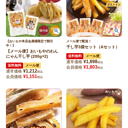
【おいもや本店会員様限定で割引
メール便で配送！
中！】
干し芋3袋セット（Aセット）
【メール便】おいもやのわん
にゃん干し芋 (200g×2)
送料無料
メール便
¥
1,898
通常価格
税込
送料無料
メール便
¥
1,803
会員価格
税込
¥
1,212
通常価格
税込
¥
1,151
会員価格
税込