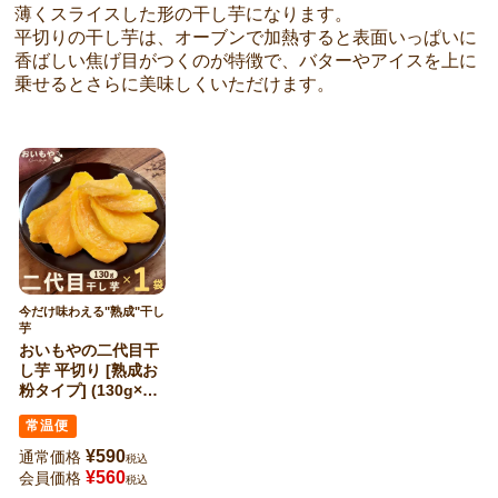
薄くスライスした形の干し芋になります。
平切りの干し芋は、オーブンで加熱すると表面いっぱいに
香ばしい焦げ目がつくのが特徴で、バターやアイスを上に
乗せるとさらに美味しくいただけます。
今だけ味わえる"熟成"干し
芋
おいもやの二代目干
し芋 平切り [熟成お
粉タイプ] (130g×1
袋)
常温便
¥
590
通常価格
税込
¥
560
会員価格
税込