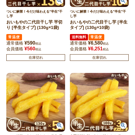
ついに解禁！今だけ味わえる"半生"干
ついに解禁！今だけ味わえる"半生"干
し芋
し芋
おいもやの二代目干し芋 平切
おいもやの二代目干し芋 [半生
り [半生タイプ] (130g×1袋)
タイプ] (130g×10袋)
常温便
送料無料
常温便
¥
590
¥
6,580
通常価格
通常価格
税込
税込
¥
560
¥
6,251
会員価格
会員価格
税込
税込
在庫切れ
在庫切れ