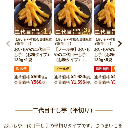
【おいもや本店会員様限定
【おいもや本店会員様限定
【おいもや本店会員様
で割引中！】
で割引中！】
で割引中！】
おいもやの二代目干
【メール便】おいも
おいもやの二代目
し芋 （お粉タイプ）
やの二代目干し芋
し芋（お粉タイプ
130g×1袋
（お粉タイプ）
130g×5袋
100g×3袋
常温便
メール便
送料無料
常温便
¥
590
¥
1,680
¥
3,680
通常価格
通常価格
通常価格
税込
税込
税
¥
560
¥
1,596
¥
3,496
会員価格
会員価格
会員価格
税込
税込
税
二代目干し芋（平切り）
おいもや二代目干し芋の平切りタイプです。さつまいもを