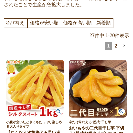
されたことで生産が急拡大しました。
価格が安い順
価格が高い順
新着順
並び替え
27
件中
1
-
20
件表示
1
2
小腹が空いたときにもたっぷり楽しめ
今だけ味わえる"熟成"干し芋
る大入りタイプ
おいもやの二代目干し芋 平切
【なくなり次第終了★早い者