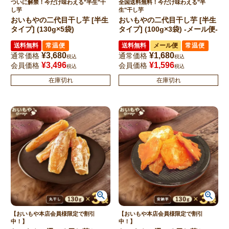
ついに解禁！今だけ味わえる"半生"干
全国送料無料！今だけ味わえる"半
し芋
生"干し芋
おいもやの二代目干し芋 [半生
おいもやの二代目干し芋 [半生
タイプ] (130g×5袋)
タイプ] (100g×3袋) -メール便-
送料無料
常温便
送料無料
メール便
常温便
¥
3,680
¥
1,680
通常価格
通常価格
税込
税込
¥
3,496
¥
1,596
会員価格
会員価格
税込
税込
在庫切れ
在庫切れ
【おいもや本店会員様限定で割引
【おいもや本店会員様限定で割引
中！】
中！】