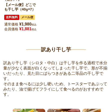
【メール便】どこで
も干し芋（40g×7）
送料無料
メール便
¥
1,980
通常価格
税込
¥
1,881
会員価格
税込
訳あり干し芋
訳あり干し芋（シロタ・中白）は干し芋を作る過程で水分
量が少なく表面が白くなってしまった干し芋で、形が不揃
いだったり、見た目にばらつきがある二等品の干し芋で
す。
そのまま食べるには少し硬いため、トースターであぶって
みたり、油で揚げてフライにして食べるのがおすすめで
す。