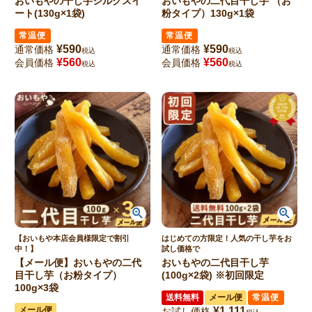
おいもやの干し芋シルクスイ
おいもやの二代目干し芋 （お
ート(130g×1袋)
粉タイプ）130g×1袋
常温便
常温便
¥
590
¥
590
通常価格
通常価格
税込
税込
¥
560
¥
560
会員価格
会員価格
税込
税込
【おいもや本店会員様限定で割引
はじめての方限定！人気の干し芋をお
中！】
試し価格で
【メール便】おいもやの二代
おいもやの二代目干し芋
目干し芋（お粉タイプ）
(100g×2袋) ※初回限定
100g×3袋
送料無料
メール便
常温便
メール便
¥
1,111
お試し価格