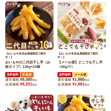
【おいもや本店会員様限定で割引
【おいもや本店会員様限定で割引
中！】
中！】
おいもやの二代目干し芋（お
【メール便】どこでも干し芋
粉タイプ）130g×10袋
（40g×7）
送料無料
常温便
送料無料
メール便
¥
6,580
¥
1,980
通常価格
通常価格
税込
税込
¥
6,251
¥
1,881
会員価格
会員価格
税込
税込