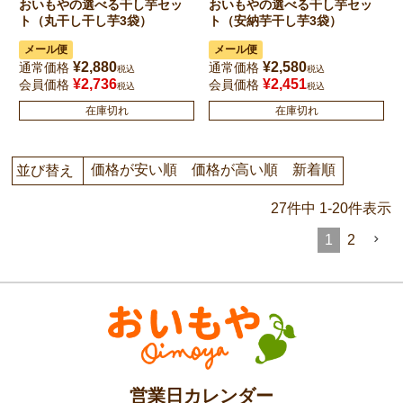
おいもやの選べる干し芋セッ
おいもやの選べる干し芋セッ
ト（丸干し干し芋3袋）
ト（安納芋干し芋3袋）
メール便
メール便
¥
2,880
¥
2,580
通常価格
通常価格
税込
税込
¥
2,736
¥
2,451
会員価格
会員価格
税込
税込
在庫切れ
在庫切れ
価格が安い順
価格が高い順
新着順
並び替え
27
件中
1
-
20
件表示
1
2
営業日カレンダー