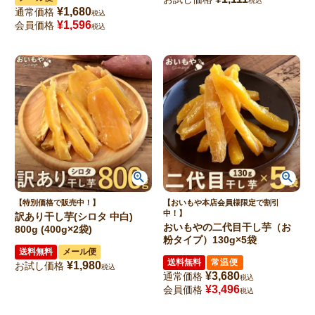
税込
¥
1,680
通常価格
税込
¥
1,596
会員価格
税込
【特別価格で販売中！】
【おいもや本店会員様限定で割引
中！】
訳あり干し芋(シロタ 中白)
おいもやの二代目干し芋（お
800g (400g×2袋)
粉タイプ）130g×5袋
送料無料
メール便
送料無料
常温便
¥
1,980
お試し価格
税込
¥
3,680
通常価格
税込
¥
3,496
会員価格
税込