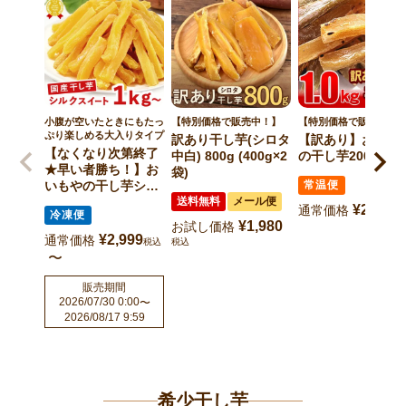
小腹が空いたときにもたっ
【特別価格で販売中！】
【特別価格で販売中！
ぷり楽しめる大入りタイプ
訳あり干し芋(シロタ
【訳あり】おいも
【なくなり次第終了
中白) 800g (400g×2
の干し芋200g×5袋
★早い者勝ち！】お
袋)
いもやの干し芋シル
常温便
クスイート(大入り1
送料無料
メール便
¥
2,760
通常価格
税
冷凍便
ｋｇ～・冷凍便)
¥
1,980
お試し価格
¥
2,999
通常価格
税込
税込
〜
販売期間
2026/07/30 0:00
〜
2026/08/17 9:59
希少干し芋