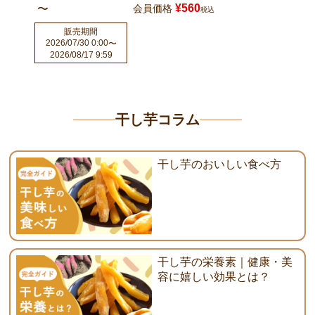
¥
560
〜
会員価格
税込
販売期間
2026/07/30 0:00
〜
2026/08/17 9:59
干し芋コラム
干し芋のおいしい食べ方
干し芋の栄養素｜健康・美
容に嬉しい効果とは？