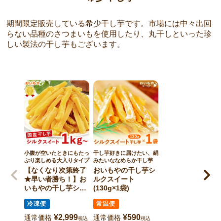
期間限定販売している希少干し芋です。市場には中々出回
らない品種のさつまいもを使用したり、丸干しといった珍
しい製法の干し芋もございます。
小腹が空いたときにもたっ
干し芋好きに届けたい、絹
ぷり楽しめる大入りタイプ
みたいななめらか干し芋
【なくなり次第終了
おいもやの干し芋シ
★早い者勝ち！】お
ルクスイート
いもやの干し芋シル
(130g×1袋)
クスイート(大入り1
冷凍便
常温便
ｋｇ～・冷凍便)
¥
2,999
¥
590
通常価格
通常価格
税込
税込