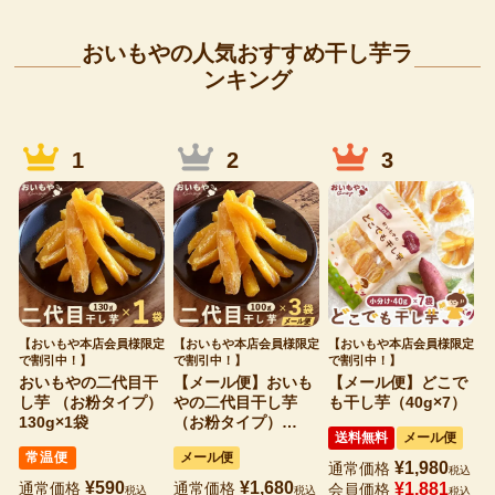
おいもやの人気おすすめ干し芋ラ
ンキング
【おいもや本店会員様限定
【おいもや本店会員様限定
【おいもや本店会員様限定
小
で割引中！】
で割引中！】
で割引中！】
ぷ
おいもやの二代目干
【メール便】おいも
【メール便】どこで
し芋 （お粉タイプ）
やの二代目干し芋
も干し芋（40g×7）
130g×1袋
（お粉タイプ）
送料無料
メール便
100g×3袋
常温便
メール便
¥
1,980
通常価格
税込
¥
590
¥
1,680
通常価格
通常価格
¥
1,881
会員価格
税込
税込
税込