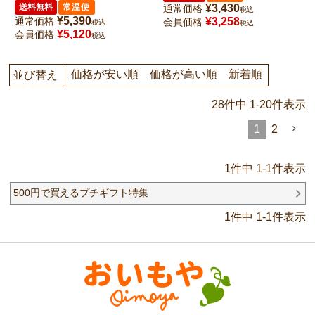
送料無料
常温便
¥
3,430
通常価格
税込
¥
5,390
通常価格
¥
3,258
会員価格
税込
税込
¥
5,120
会員価格
税込
価格が安い順
価格が高い順
新着順
並び替え
28
件中
1
-
20
件表示
1
2
1
件中
1
-
1
件表示
500円で買えるプチギフト特集
1
件中
1
-
1
件表示