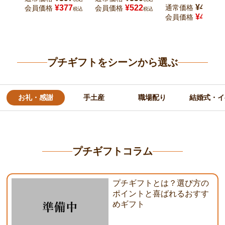
¥
490
¥
377
¥
522
通常価格
会員価格
会員価格
税込
税込
税込
¥
465
会員価格
税込
プチギフトをシーンから選ぶ
お礼・感謝
手土産
職場配り
結婚式・イ
プチギフトコラム
プチギフトとは？選び方の
ポイントと喜ばれるおすす
めギフト