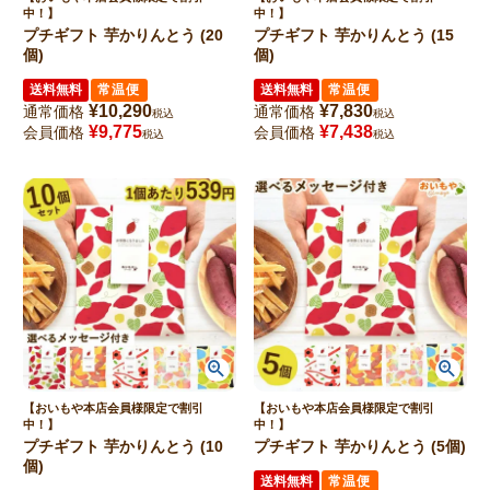
中！】
中！】
プチギフト 芋かりんとう (20
プチギフト 芋かりんとう (15
個)
個)
送料無料
常温便
送料無料
常温便
¥
10,290
¥
7,830
通常価格
通常価格
税込
税込
¥
9,775
¥
7,438
会員価格
会員価格
税込
税込
【おいもや本店会員様限定で割引
【おいもや本店会員様限定で割引
中！】
中！】
プチギフト 芋かりんとう (10
プチギフト 芋かりんとう (5個)
個)
送料無料
常温便