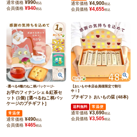
¥
990
通常価格
¥
4,900
通常価格
税込
税込
¥
940
会員価格
¥
4,655
会員価格
税込
税込
-選べる4種のねこ柄パッケージ-
【おいもや本店会員様限定で割引
中！】
お芋のフィナンシェ＆紅茶セ
プチギフト おいもの栞 (48本)
ット (1個) [選べるねこ柄パッ
ケージのプチギフト]
送料無料
常温便
¥
3,690
通常価格
常温便
税込
¥
3,505
会員価格
¥
490
通常価格
税込
税込
¥
465
会員価格
税込