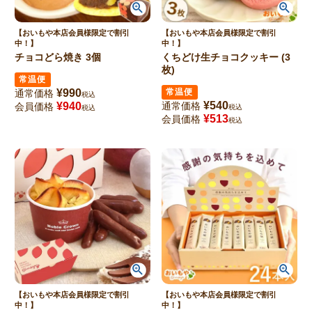
【おいもや本店会員様限定で割引
【おいもや本店会員様限定で割引
中！】
中！】
チョコどら焼き 3個
くちどけ生チョコクッキー (3
枚)
常温便
¥
990
常温便
通常価格
税込
¥
540
¥
940
通常価格
会員価格
税込
税込
¥
513
会員価格
税込
【おいもや本店会員様限定で割引
【おいもや本店会員様限定で割引
中！】
中！】