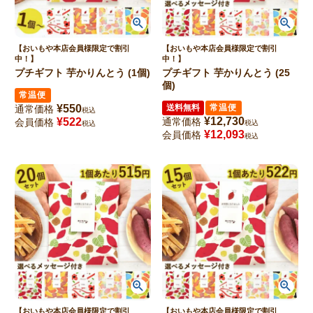
【おいもや本店会員様限定で割引
【おいもや本店会員様限定で割引
中！】
中！】
プチギフト 芋かりんとう (1個)
プチギフト 芋かりんとう (25
個)
常温便
¥
550
送料無料
常温便
通常価格
税込
¥
12,730
¥
522
通常価格
会員価格
税込
税込
¥
12,093
会員価格
税込
【おいもや本店会員様限定で割引
【おいもや本店会員様限定で割引