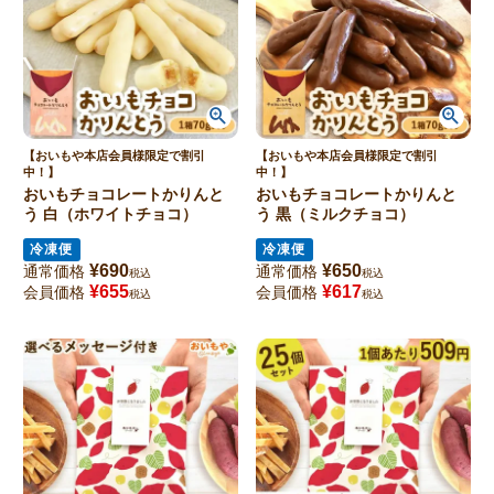
【おいもや本店会員様限定で割引
【おいもや本店会員様限定で割引
中！】
中！】
おいもチョコレートかりんと
おいもチョコレートかりんと
う 白（ホワイトチョコ）
う 黒（ミルクチョコ）
冷凍便
冷凍便
¥
690
¥
650
通常価格
通常価格
税込
税込
¥
655
¥
617
会員価格
会員価格
税込
税込