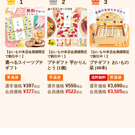
【おいもや本店会員様限定
【おいもや本店会員様限定
【おいもや本店会員様限定
【
で割引中！】
で割引中！】
で割引中！】
で
選べるスイーツプチ
プチギフト 芋かりん
プチギフト おいもの
ギフト
とう (1個)
栞 (48本)
栞
常温便
常温便
送料無料
常温便
¥
397
¥
550
¥
3,690
通常価格
通常価格
通常価格
税込
税込
税込
¥
377
¥
522
¥
3,505
会員価格
会員価格
会員価格
税込
税込
税込