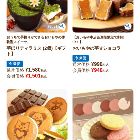
おうちで芋掘りができるおいもやの体
【おいもや本店会員様限定で割引
験型スイーツ。
中！】
芋ほりティラミス (2個)【ギフ
おいもやの芋甘ショコラ
ト】
冷凍便
冷凍便
¥
990
通常価格
税込
¥
1,580
通常価格
¥
940
会員価格
税込
税込
¥
1,501
会員価格
税込