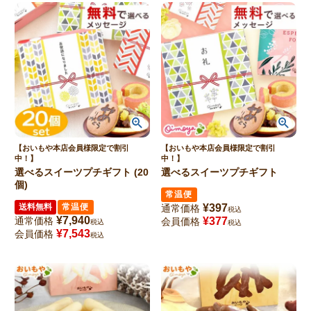
【おいもや本店会員様限定で割引
【おいもや本店会員様限定で割引
中！】
中！】
選べるスイーツプチギフト (20
選べるスイーツプチギフト
個)
常温便
送料無料
常温便
¥
397
通常価格
税込
¥
7,940
通常価格
¥
377
会員価格
税込
税込
¥
7,543
会員価格
税込