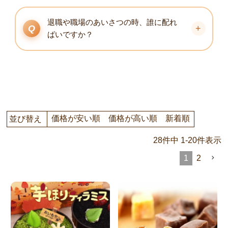
退職や職場のあいさつの時、誰に配れ
ばいですか？
価格が安い順
価格が高い順
新着順
並び替え
28
件中
1
-
20
件表示
1
2