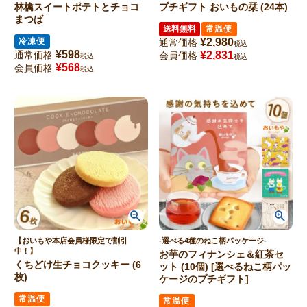
林檎スイートポテトとチョコ
プチギフト おいもの栞 (24本)
まつば
送料無料
常温便
冷凍便
¥
2,980
通常価格
税込
¥
598
通常価格
¥
2,831
会員価格
税込
税込
¥
568
会員価格
税込
【おいもや本店会員様限定で割引
-選べる4種のねこ柄パッケージ-
中！】
お芋のフィナンシェ＆紅茶セ
くちどけ生チョコクッキー (6
ット (10個) [選べるねこ柄パッ
枚)
ケージのプチギフト]
常温便
常温便