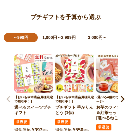
プチギフトを予算から選ぶ
～999円
1,000円～2,999円
3,000円～
【おいもや本店会員様限定
【おいもや本店会員様限定
-選べる4種のねこ柄パ
で割引中！】
で割引中！】
ージ-
選べるスイーツプチ
プチギフト 芋かりん
お芋のフィナンシ
ギフト
とう (1個)
＆紅茶セット (1個
[選べるねこ柄パッ
常温便
常温便
ージのプチギフト]
常温便
¥
397
¥
550
通常価格
通常価格
税込
税込