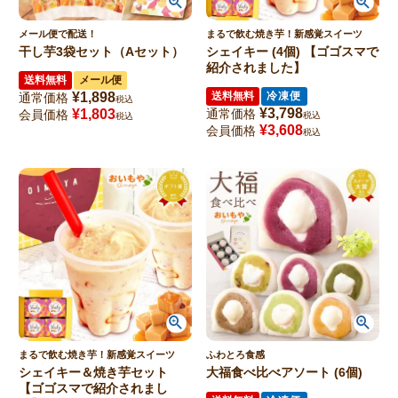
メール便で配送！
まるで飲む焼き芋！新感覚スイーツ
干し芋3袋セット（Aセット）
シェイキー (4個) 【ゴゴスマで
紹介されました】
送料無料
メール便
¥
1,898
送料無料
冷凍便
通常価格
税込
¥
3,798
¥
1,803
通常価格
会員価格
税込
税込
¥
3,608
会員価格
税込
まるで飲む焼き芋！新感覚スイーツ
ふわとろ食感
シェイキー＆焼き芋セット
大福食べ比べアソート (6個)
【ゴゴスマで紹介されまし