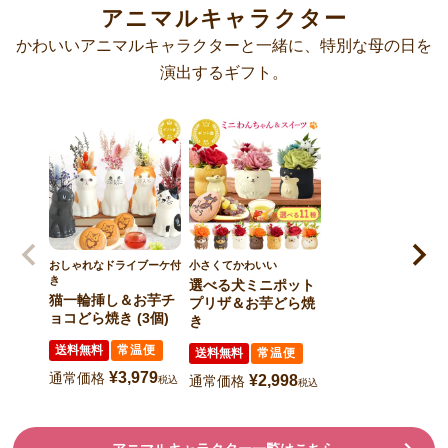
アニマルキャラクター
かわいいアニマルキャラクターと一緒に、特別な母の日を
演出するギフト。
おしゃれなドライブーケ付
小さくてかわいい
き
選べる犬ミニポット
猫一輪挿し＆お芋チ
プリザ＆お芋どら焼
ョコどら焼き (3個)
き
送料無料
常温便
送料無料
常温便
¥
3,979
通常価格
¥
2,998
通常価格
税込
税込