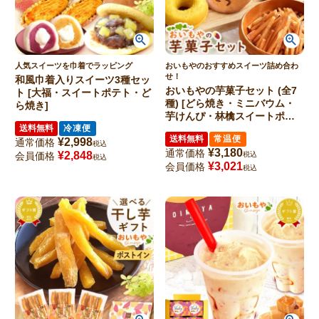
人気スイーツを巾着でラッピング
おいもやのおすすめスイーツ詰め合わ
せ！
和風巾着入りスイーツ3種セッ
おいもやの芋菓子セット (全7
ト [大福・スイートポテト・ど
種) [どら焼き・ミニバウム・
ら焼き]
芋けんぴ・林檎スイートポテ
送料無料
冷凍便
ト・イモンシェ・ドーナツ・
送料無料
常温便
¥
2,998
紅茶]
通常価格
税込
¥
3,180
通常価格
¥
2,848
会員価格
税込
税込
¥
3,021
会員価格
税込