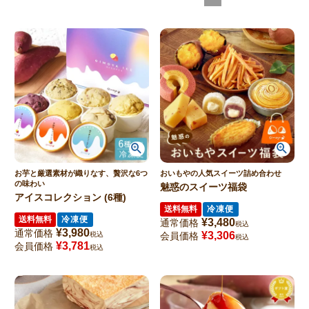
お芋と厳選素材が織りなす、贅沢な6つ
おいもやの人気スイーツ詰め合わせ
の味わい
魅惑のスイーツ福袋
アイスコレクション (6種)
送料無料
冷凍便
送料無料
冷凍便
¥
3,480
通常価格
税込
¥
3,980
通常価格
¥
3,306
税込
会員価格
税込
¥
3,781
会員価格
税込