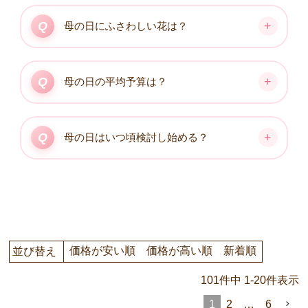
母の日にふさわしい花は？
母の日の平均予算は？
母の日はいつ頃検討し始める？
価格が安い順
価格が高い順
新着順
並び替え
101
件中
1
-
20
件表示
1
2
…
6