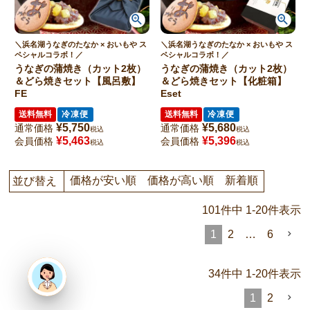
＼浜名湖うなぎのたなか × おいもや ス
＼浜名湖うなぎのたなか × おいもや ス
ペシャルコラボ！／
ペシャルコラボ！／
うなぎの蒲焼き（カット2枚）
うなぎの蒲焼き（カット2枚）
＆どら焼きセット【風呂敷】
＆どら焼きセット【化粧箱】
FE
Eset
送料無料
冷凍便
送料無料
冷凍便
¥
5,750
¥
5,680
通常価格
通常価格
税込
税込
¥
5,463
¥
5,396
会員価格
会員価格
税込
税込
価格が安い順
価格が高い順
新着順
並び替え
101
件中
1
-
20
件表示
1
2
…
6
34
件中
1
-
20
件表示
1
2