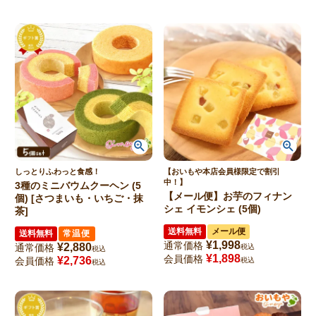
しっとりふわっと食感！
【おいもや本店会員様限定で割引
中！】
3種のミニバウムクーヘン (5
【メール便】お芋のフィナン
個) [さつまいも・いちご・抹
シェ イモンシェ (5個)
茶]
送料無料
メール便
送料無料
常温便
¥
1,998
通常価格
¥
2,880
通常価格
税込
税込
¥
1,898
会員価格
¥
2,736
会員価格
税込
税込