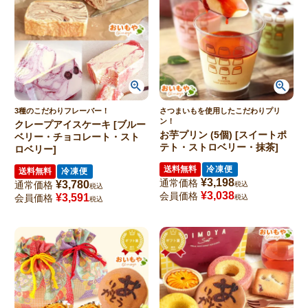
3種のこだわりフレーバー！
さつまいもを使用したこだわりプリ
ン！
クレープアイスケーキ [ブルー
お芋プリン (5個) [スイートポ
ベリー・チョコレート・スト
テト・ストロベリー・抹茶]
ロベリー]
送料無料
冷凍便
送料無料
冷凍便
¥
3,198
通常価格
¥
3,780
通常価格
税込
税込
¥
3,038
会員価格
¥
3,591
会員価格
税込
税込