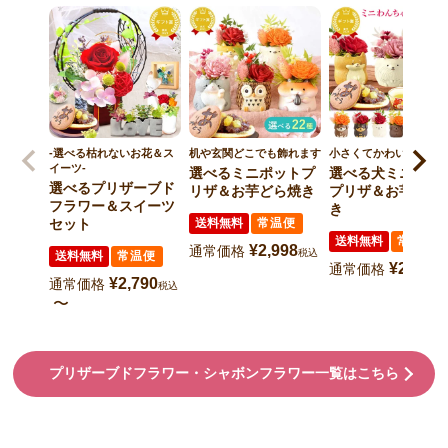
-選べる枯れないお花＆ス
机や玄関どこでも飾れます
小さくてかわいい
イーツ-
選べるミニポットプ
選べる犬ミニポッ
選べるプリザーブド
リザ＆お芋どら焼き
プリザ＆お芋どら
フラワー＆スイーツ
き
セット
送料無料
常温便
送料無料
常温便
¥
2,998
通常価格
税込
送料無料
常温便
¥
2,998
通常価格
税
¥
2,790
通常価格
税込
〜
プリザーブドフラワー・シャボンフラワー一覧はこちら