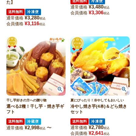
送料無料
冷凍便
た】
¥
3,480
通常価格
税込
送料無料
冷凍便
¥
3,306
会員価格
税込
¥
3,280
通常価格
税込
¥
3,116
会員価格
税込
干し芋好きの方への贈り物
夏にぴったり！冷やしてもおいしい
選べる2種！干し芋・焼き芋ギ
冷やし焼き芋(4本)＆どら焼き
フト
セット
送料無料
冷蔵便
送料無料
冷凍便
¥
2,780
¥
2,998
〜
通常価格
通常価格
税込
税込
¥
2,641
会員価格
税込