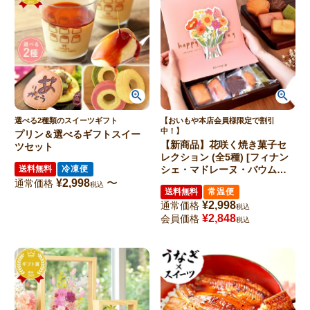
選べる2種類のスイーツギフト
【おいもや本店会員様限定で割引
中！】
プリン＆選べるギフトスイー
【新商品】花咲く焼き菓子セ
ツセット
レクション (全5種) [フィナン
送料無料
冷凍便
シェ・マドレーヌ・バウムク
ーヘン]
¥
2,998
〜
通常価格
税込
送料無料
常温便
¥
2,998
通常価格
税込
¥
2,848
会員価格
税込