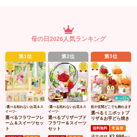
母の日2026人気ランキング
-選べる枯れないお花＆ス
-選べる枯れないお花＆ス
机や玄関どこでも飾れます
イーツ-
イーツ-
選べるミニポットプ
選べるフラワーフレ
選べるプリザーブド
リザ＆お芋どら焼き
ーム＆スイーツセッ
フラワー＆スイーツ
ト
セット
送料無料
常温便
¥
2,998
通常価格