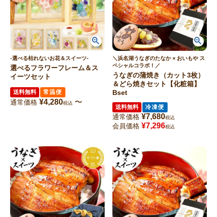
-選べる枯れないお花＆スイーツ-
＼浜名湖うなぎのたなか × おいもや ス
ペシャルコラボ！／
選べるフラワーフレーム＆ス
うなぎの蒲焼き（カット3枚）
イーツセット
＆どら焼きセット【化粧箱】
送料無料
常温便
Bset
¥
4,280
〜
通常価格
税込
送料無料
冷凍便
¥
7,680
通常価格
税込
¥
7,296
会員価格
税込