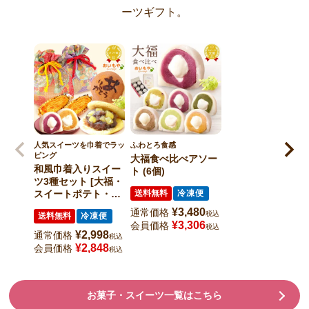
ーツギフト。
人気スイーツを巾着でラッ
ふわとろ食感
ピング
大福食べ比べアソー
和風巾着入りスイー
ト (6個)
ツ3種セット [大福・
スイートポテト・ど
送料無料
冷凍便
ら焼き]
¥
3,480
通常価格
税込
送料無料
冷凍便
¥
3,306
会員価格
税込
¥
2,998
通常価格
税込
¥
2,848
会員価格
税込
お菓子・スイーツ一覧はこちら