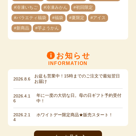
#冷凍いちご
#冷凍みかん
#初回限定
#バラエティ福袋
#福袋
#夏限定
#アイス
#新商品
#芋ようかん
お知らせ
INFORMATION
お盆も営業中！15時までのご注文で最短翌日
2026.8.6
お届け
年に一度の大切な日。母の日ギフト予約受付
2026.4.1
6
中！
2026.2.1
ホワイトデー限定商品★販売スタート！
4