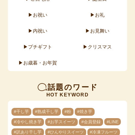
お祝い
お礼
内祝い
お見舞い
プチギフト
クリスマス
お歳暮・お年賀
話題のワード
HOT KEYWORD
#干し芋
#熟成干し芋
#粉
#焼き芋
#冷やし焼き芋
#お芋スイーツ
#会員登録
#LINE
#訳あり干し芋
#ひんやりスイーツ
#冷凍フルーツ