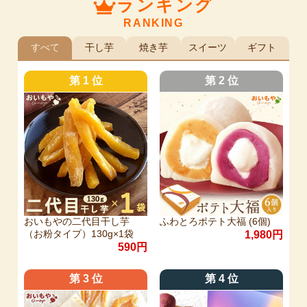
ランキング
RANKING
すべて
干し芋
焼き芋
スイーツ
ギフト
第 1 位
第 2 位
おいもやの二代目干し芋
ふわとろポテト大福 (6個)
（お粉タイプ）130g×1袋
1,980円
590円
第 3 位
第 4 位