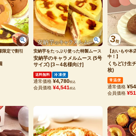
様限定で割引
安納芋をたっぷり使った特製ムース
【おいもや本
中！】
安納芋のキャラメルムース (5号
個
くちどけ生チ
サイズ) [3～4名様向け]
枚)
送料無料
冷凍便
¥
4,780
常温便
通常価格
税込
¥
54
通常価格
¥
4,541
会員価格
税込
¥
51
会員価格