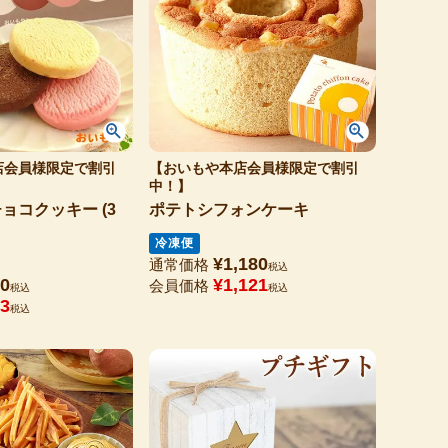
店会員様限定で割引
【おいもや本店会員様限定で割引
中！】
ョコクッキー (3
ポテトシフォンケーキ
冷凍便
¥
1,180
通常価格
税込
0
¥
1,121
会員価格
税込
税込
3
税込