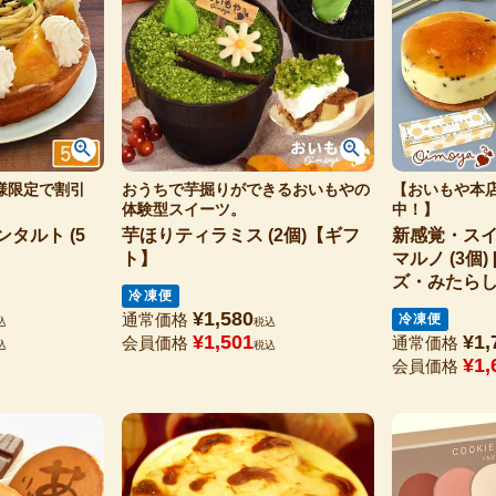
様限定で割引
おうちで芋掘りができるおいもやの
【おいもや本
体験型スイーツ。
中！】
タルト (5
芋ほりティラミス (2個)【ギフ
新感覚・スイ
ト】
マルノ (3個
ズ・みたらし
冷凍便
タイン/ホワ
¥
1,580
通常価格
冷凍便
込
税込
¥
1,501
¥
1,
会員価格
通常価格
込
税込
¥
1,
会員価格