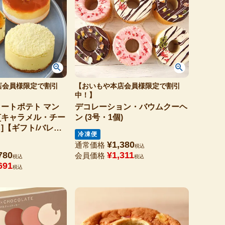
店会員様限定で割引
【おいもや本店会員様限定で割引
中！】
ートポテト マン
デコレーション・バウムクーヘ
) [キャラメル・チー
ン (3号・1個)
]【ギフト/バレン
冷凍便
イトデー】
¥
1,380
通常価格
税込
780
¥
1,311
会員価格
税込
税込
691
税込