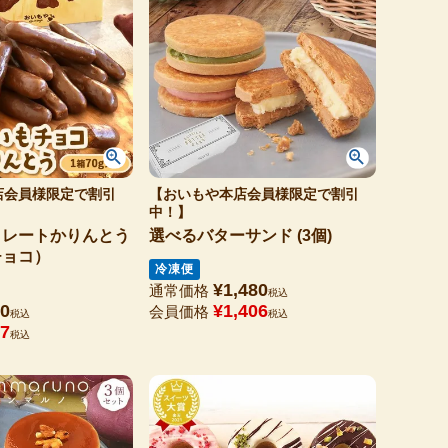
店会員様限定で割引
【おいもや本店会員様限定で割引
中！】
コレートかりんとう
選べるバターサンド (3個)
チョコ）
冷凍便
¥
1,480
通常価格
税込
0
¥
1,406
会員価格
税込
税込
7
税込