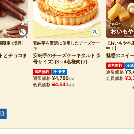
様限定で割引
安納芋を贅沢に使用したチーズケー
【おいもや本
キ
中！】
トとチョコま
安納芋のチーズケーキタルト (5
魅惑のスイ
号サイズ) [3～4名様向け]
送料無料
冷凍
¥
3,
通常価格
送料無料
冷凍便
¥
4,780
¥
3,
通常価格
会員価格
税込
¥
4,541
会員価格
税込
順