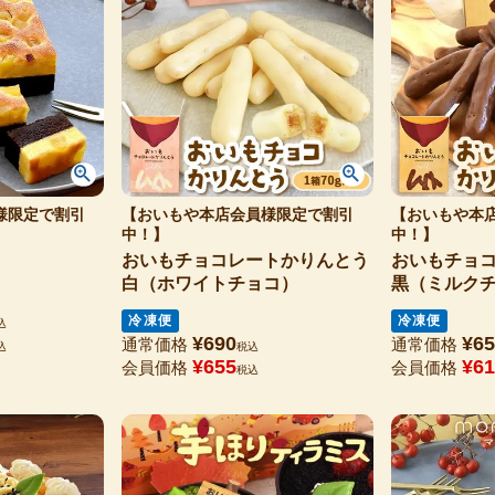
様限定で割引
【おいもや本店会員様限定で割引
【おいもや本
中！】
中！】
おいもチョコレートかりんとう
おいもチョ
白（ホワイトチョコ）
黒（ミルク
冷凍便
冷凍便
込
¥
690
¥
65
通常価格
通常価格
込
税込
¥
655
¥
61
会員価格
会員価格
税込