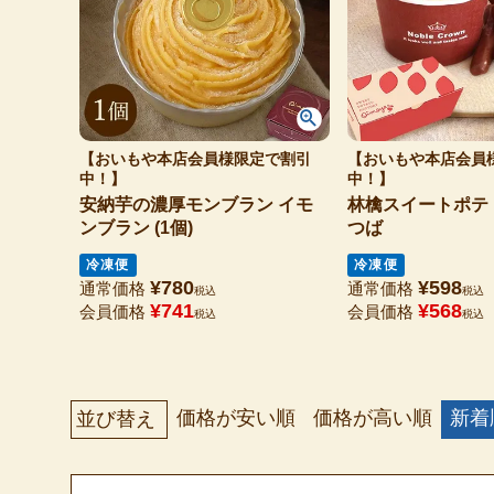
【おいもや本店会員様限定で割引
【おいもや本店会員
中！】
中！】
安納芋の濃厚モンブラン イモ
林檎スイートポテ
ンブラン (1個)
つば
冷凍便
冷凍便
¥
780
¥
598
通常価格
通常価格
税込
税込
¥
741
¥
568
会員価格
会員価格
税込
税込
価格が安い順
価格が高い順
新着
並び替え