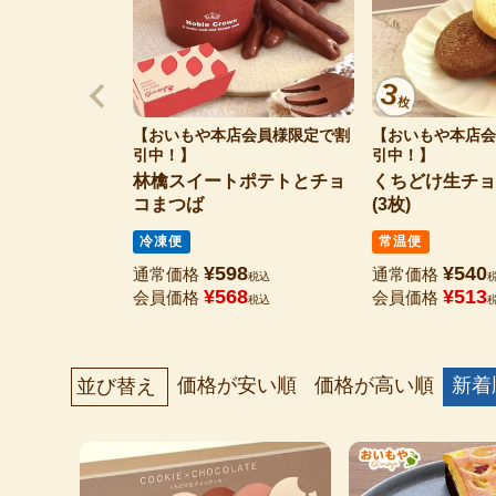
【おいもや本店会員様限定で割
【おいもや本店会
引中！】
引中！】
林檎スイートポテトとチョ
くちどけ生チョ
コまつば
(3枚)
冷凍便
常温便
¥
598
¥
540
通常価格
通常価格
税込
¥
568
¥
513
会員価格
会員価格
税込
価格が安い順
価格が高い順
新着
並び替え