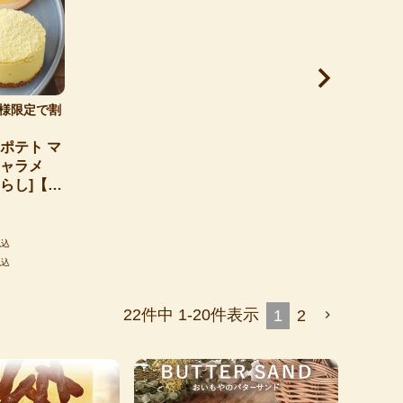
様限定で割
ポテト マ
[キャラメ
らし]【ギ
ン/ホワイト
税込
税込
22
件中
1
-
20
件表示
1
2