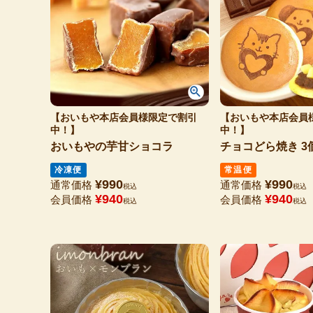
【おいもや本店会員様限定で割引
【おいもや本店会員
中！】
中！】
おいもやの芋甘ショコラ
チョコどら焼き 3
冷凍便
常温便
¥
990
¥
990
通常価格
通常価格
税込
税込
¥
940
¥
940
会員価格
会員価格
税込
税込