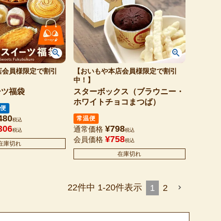
店会員様限定で割引
【おいもや本店会員様限定で割引
中！】
ーツ福袋
スターボックス（ブラウニー・
ホワイトチョコまつば）
便
480
常温便
税込
306
¥
798
通常価格
税込
税込
¥
758
会員価格
税込
在庫切れ
在庫切れ
22
件中
1
-
20
件表示
1
2