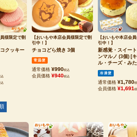
員様限定で割
【おいもや本店会員様限定で割
【おいもや本店会員
引中！】
引中！】
コクッキー
チョコどら焼き 3個
新感覚・スイート
ンマルノ (3個) 
常温便
ル・チーズ・みた
¥
990
通常価格
フト/バレンタイ
税込
冷凍便
¥
940
会員価格
デー】
税込
税込
¥
1,780
通常価格
税込
¥
1,691
会員価格
順