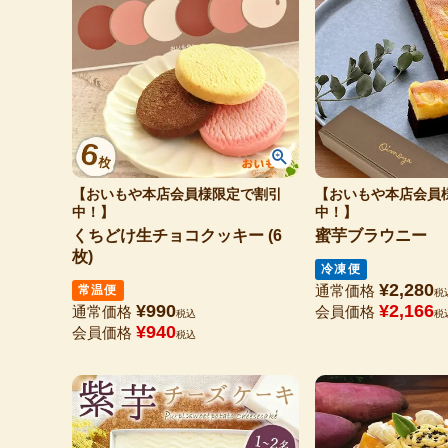
【おいもや本店会員様限定で割引
【おいもや本店会員
中！】
中！】
くちどけ生チョコクッキー (6
蜜芋ブラウニー
枚)
冷凍便
¥
2,280
通常価格
常温便
税
¥
990
¥
2,166
通常価格
会員価格
税込
税
¥
940
会員価格
税込