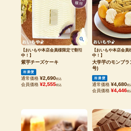
【おいもや本店会員様限定で割引
【おいもや本店会員
中！】
中！】
紫芋チーズケーキ
大学芋のモンブラン
号)
冷凍便
¥
2,690
通常価格
冷凍便
税込
¥
2,555
¥
4,680
会員価格
通常価格
税込
税
¥
4,446
会員価格
税