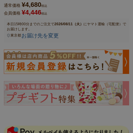
¥
4,680
通常価格
税込
¥
4,446
会員価格
税込
本日
15時00分
までのご注文で
2026/08/11（火）
に
ヤマト運輸（宅配便）
で
お届けします。
お届け先を変更
東京都