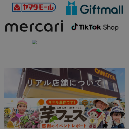
用途
(
必
須
)
手提げ袋が必要な方は
(
必
須
)
【只今レビュー投稿キャンペーン中】
(
必
須
)
お気に入りに登録する