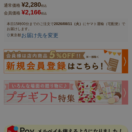
¥
2,280
通常価格
税込
¥
2,166
会員価格
税込
本日
15時00分
までのご注文で
2026/08/11（火）
に
ヤマト運輸（宅配便）
で
お届けします。
お届け先を変更
東京都