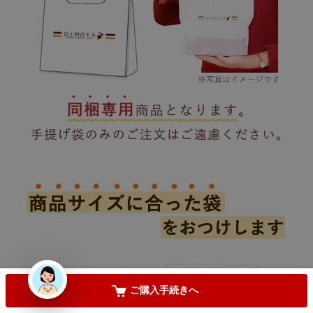
手提げ袋が必要な方は
(
必
須
)
【只今レビュー投稿キャンペーン中】
(
必
須
)
お気に入りに登録する
カートに入れる
ご購入手続きへ