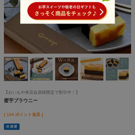
【おいもや本店会員様限定で割引中！】
蜜芋ブラウニー
[
114
ポイント進呈 ]
冷凍便