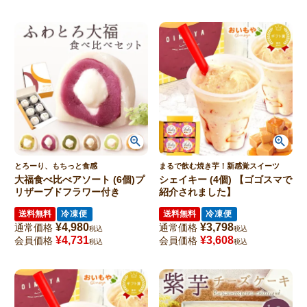
とろーり、もちっと食感
まるで飲む焼き芋！新感覚スイーツ
大福食べ比べアソート (6個)プ
シェイキー (4個) 【ゴゴスマで
リザーブドフラワー付き
紹介されました】
送料無料
冷凍便
送料無料
冷凍便
¥
4,980
¥
3,798
通常価格
通常価格
税込
税込
¥
4,731
¥
3,608
会員価格
会員価格
税込
税込