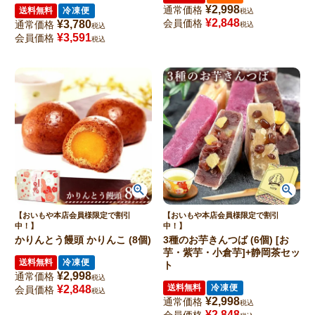
¥
2,998
通常価格
送料無料
冷凍便
税込
¥
2,848
会員価格
¥
3,780
通常価格
税込
税込
¥
3,591
会員価格
税込
【おいもや本店会員様限定で割引
【おいもや本店会員様限定で割引
中！】
中！】
かりんとう饅頭 かりんこ (8個)
3種のお芋きんつば (6個) [お
芋・紫芋・小倉芋]+静岡茶セッ
送料無料
冷凍便
ト
¥
2,998
通常価格
税込
送料無料
冷凍便
¥
2,848
会員価格
税込
¥
2,998
通常価格
税込
¥
2,848