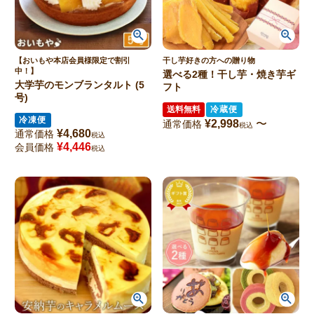
【おいもや本店会員様限定で割引
干し芋好きの方への贈り物
中！】
選べる2種！干し芋・焼き芋ギ
大学芋のモンブランタルト (5
フト
号)
送料無料
冷蔵便
冷凍便
¥
2,998
〜
通常価格
税込
¥
4,680
通常価格
税込
¥
4,446
会員価格
税込