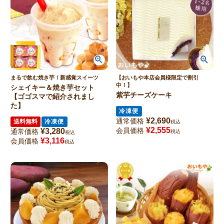
まるで飲む焼き芋！新感覚スイーツ
【おいもや本店会員様限定で割引
中！】
シェイキー＆焼き芋セット
紫芋チーズケーキ
【ゴゴスマで紹介されまし
た】
冷凍便
¥
2,690
通常価格
送料無料
冷凍便
税込
¥
2,555
会員価格
¥
3,280
通常価格
税込
税込
¥
3,116
会員価格
税込