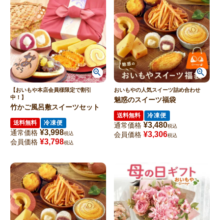
【おいもや本店会員様限定で割引
おいもやの人気スイーツ詰め合わせ
中！】
魅惑のスイーツ福袋
竹かご風呂敷スイーツセット
送料無料
冷凍便
送料無料
冷凍便
¥
3,480
通常価格
税込
¥
3,998
通常価格
¥
3,306
税込
会員価格
税込
¥
3,798
会員価格
税込