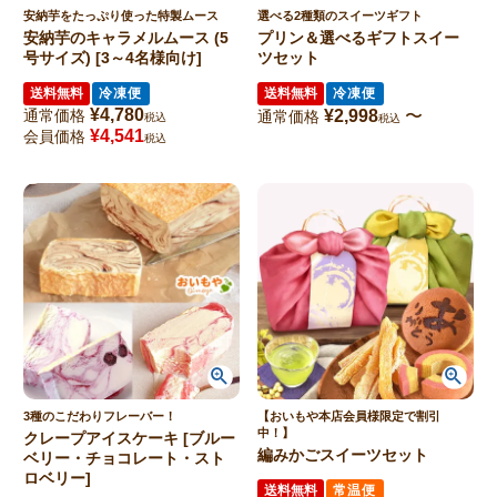
安納芋をたっぷり使った特製ムース
選べる2種類のスイーツギフト
安納芋のキャラメルムース (5
プリン＆選べるギフトスイー
号サイズ) [3～4名様向け]
ツセット
送料無料
冷凍便
送料無料
冷凍便
¥
4,780
通常価格
¥
2,998
〜
通常価格
税込
税込
¥
4,541
会員価格
税込
3種のこだわりフレーバー！
【おいもや本店会員様限定で割引
中！】
クレープアイスケーキ [ブルー
編みかごスイーツセット
ベリー・チョコレート・スト
ロベリー]
送料無料
常温便