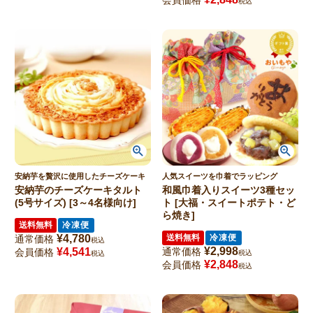
会員価格
税込
安納芋を贅沢に使用したチーズケーキ
人気スイーツを巾着でラッピング
安納芋のチーズケーキタルト
和風巾着入りスイーツ3種セッ
(5号サイズ) [3～4名様向け]
ト [大福・スイートポテト・ど
ら焼き]
送料無料
冷凍便
¥
4,780
送料無料
冷凍便
通常価格
税込
¥
2,998
¥
4,541
通常価格
会員価格
税込
税込
¥
2,848
会員価格
税込