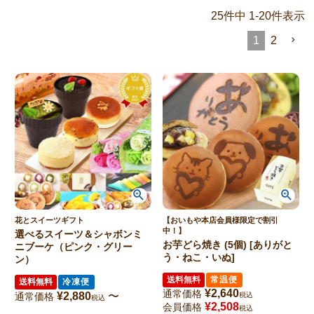
25
件中
1
-
20
件表示
1
2
花とスイーツギフト
【おいもや本店会員様限定で割引
中！】
選べるスイーツ＆シャボンミ
お芋どら焼き (5個) [ありがと
ニブーケ（ピンク・グリー
う・ねこ・いぬ]
ン）
送料無料
常温便
送料無料
冷凍便
¥
2,640
通常価格
¥
2,880
〜
通常価格
税込
税込
¥
2,508
会員価格
税込