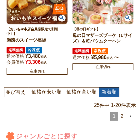
【おいもや本店会員様限定で割引
【母の日ギフト】
中！】
母の日マザーズブーケ（Lサイ
魅惑のスイーツ福袋
ズ）＆苺バウムクーヘン
送料無料
冷凍便
送料無料
常温便
¥
3,480
通常価格
¥
5,980
〜
税込
通常価格
税込
¥
3,306
会員価格
税込
在庫切れ
在庫切れ
価格が安い順
価格が高い順
新着順
並び替え
25
件中
1
-
20
件表示
1
2
ジャンルごとに探す