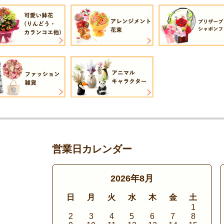
営業日カレンダー
2026年8月
日
月
火
水
木
金
土
1
2
3
4
5
6
7
8