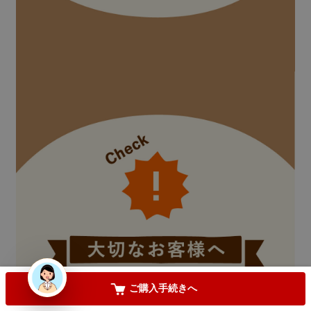
用途
(
必
須
)
北海道+690円・沖縄県+1,000円
(
必
須
)
【只今レビュー投稿キャンペーン中】
(
必
須
)
お気に入りに登録する
ご購入手続きへ