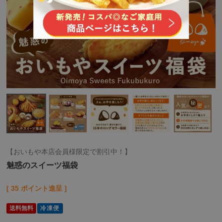
【おいもや本店会員様限定で割引中！】
魅惑のスイーツ福袋
[
35
ポイント進呈 ]
送料無料
冷凍便