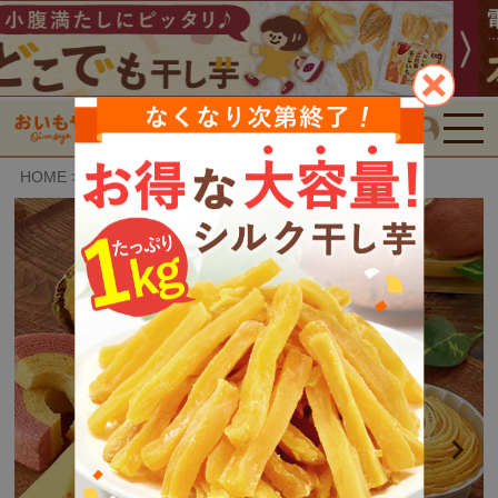
検索
HOME
おいもや特選スイーツ
魅惑のスイーツ福袋