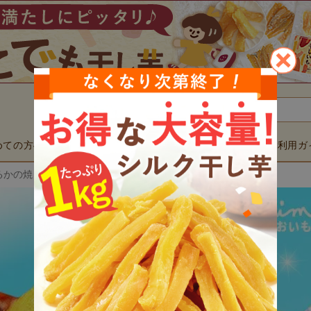
検索
めての方へ
商品一覧
用途で選ぶ
ご利用ガ
▼
▼
かの焼き芋 (10本) 【冷やし焼き芋タイプ】