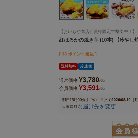
【おいもや本店会員様限定で割引中！】
紅はるかの焼き芋 (10本) 【冷や
[
38
ポイント進呈 ]
送料無料
冷凍便
¥
3,780
通常価格
税込
¥
3,591
会員価格
税込
明日
15時00分
までのご注文で
2026/08/10（
お届け先を変更
東京都