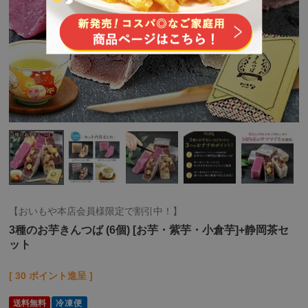
【おいもや本店会員様限定で割引中！】
3種のお芋きんつば (6個) [お芋・紫芋・小倉芋]+静岡茶セ
ット
[
30
ポイント進呈 ]
送料無料
冷凍便