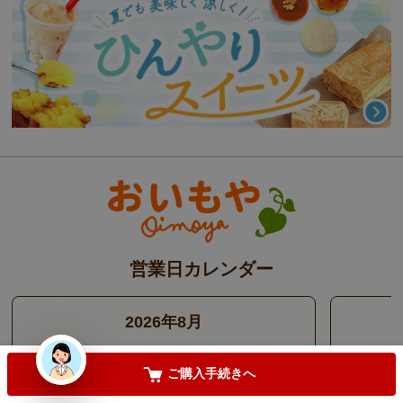
必
須
)
手提げ袋が必要な方は
(
必
須
)
【只今レビュー投稿キャンペーン中】
(
必
須
)
お気に入りに登録する
営業日カレンダー
カートに入れる
2026年8月
日
月
火
水
木
金
土
日
ご購入手続きへ
1
2
3
4
5
6
7
8
6