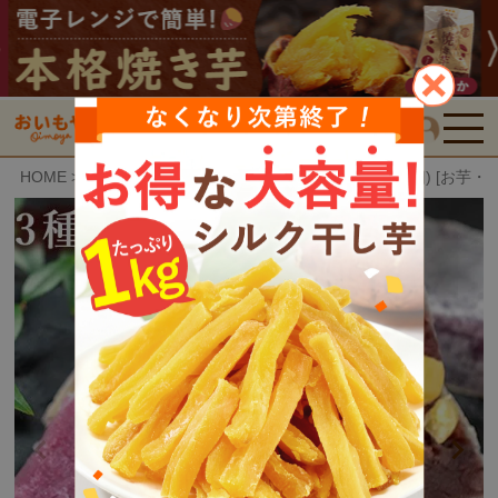
検索
HOME
おいもや特選スイーツ
3種のお芋きんつば (6個) [お芋