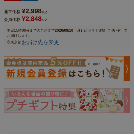
¥
2,998
通常価格
税込
¥
2,848
会員価格
税込
本日
15時00分
までのご注文で
2026/08/10（月）
に
ヤマト運輸（宅配便）
で
お届けします。
お届け先を変更
東京都