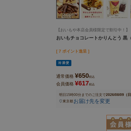
【おいもや本店会員様限定で割引中！】
おいもチョコレートかりんとう 黒
[
7
ポイント進呈 ]
冷凍便
¥
650
通常価格
税込
¥
617
会員価格
税込
明日
15時00分
までのご注文で
2026/08/09（
お届け先を変更
東京都