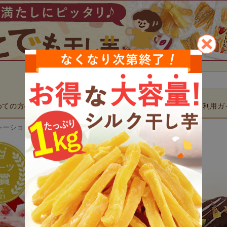
検索
めての方へ
商品一覧
用途で選ぶ
ご利用ガ
▼
▼
ーション・バウムクーヘン (3号・1個)