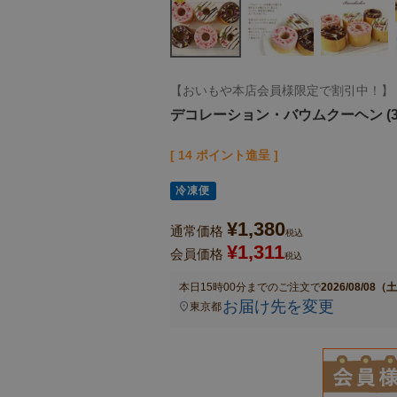
【おいもや本店会員様限定で割引中！】
デコレーション・バウムクーヘン (3
[
14
ポイント進呈 ]
冷凍便
¥
1,380
通常価格
税込
¥
1,311
会員価格
税込
本日
15時00分
までのご注文で
2026/08/08（
お届け先を変更
東京都