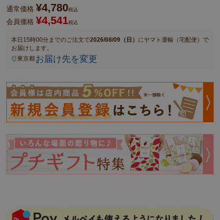
¥
4,780
通常価格
税込
¥
4,541
会員価格
税込
本日
15時00分
までのご注文で
2026/08/09（日）
に
ヤマト運輸（宅配便）
で
お届けします。
お届け先を変更
東京都