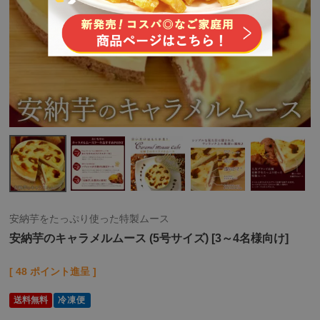
安納芋をたっぷり使った特製ムース
安納芋のキャラメルムース (5号サイズ) [3～4名様向け]
[
48
ポイント進呈 ]
送料無料
冷凍便