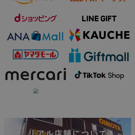
用途
(
必
須
)
北海道+690円・沖縄県+1,000円
(
必