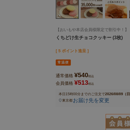
【おいもや本店会員様限定で割引中！】
くちどけ生チョコクッキー (3枚)
[
5
ポイント進呈 ]
常温便
¥
540
通常価格
税込
¥
513
会員価格
税込
本日
15時00分
までのご注文で
2026/08/09（
お届け先を変更
東京都