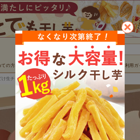
検索
めての方へ
商品一覧
用途で選ぶ
ご利用ガ
▼
▼
け生チョコクッキー (3枚)