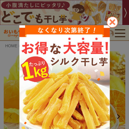
検索
HOME
おいもや特選スイーツ
みかんゼリー (6個)