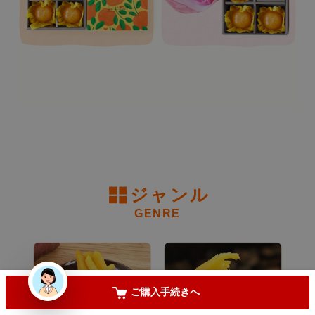
用途
(
必
須
)
北海道+690円・沖縄県+1,000円
(
必
須
)
手提げ袋が必要な方は
(
必
須
)
【只今レビュー投稿キャンペーン中】
(
必
ジャンル
須
GENRE
)
お気に入りに登録する
ご購入手続きへ