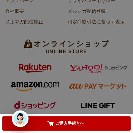
トップページ
プライバシーポリシー
必
須
会社概要
メルマガ配信登録
)
手提げ袋が必要な方は
(
メルマガ配信停止
特定商取引法に基づく表示
必
須
)
【只今レビュー投稿キャンペーン中】
(
オンラインショップ
必
須
ONLINE STORE
)
お気に入りに登録する
カートに入れる
ご購入手続きへ