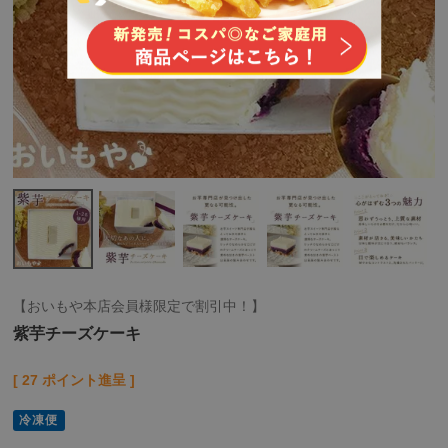
【おいもや本店会員様限定で割引中！】
紫芋チーズケーキ
[
27
ポイント進呈 ]
冷凍便