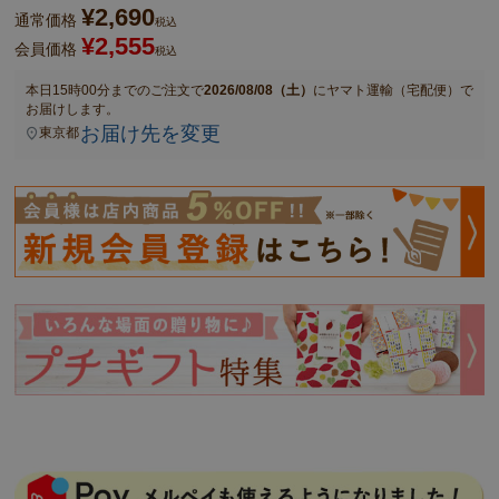
¥
2,690
通常価格
税込
¥
2,555
会員価格
税込
本日
15時00分
までのご注文で
2026/08/08（土）
に
ヤマト運輸（宅配便）
で
お届けします。
お届け先を変更
東京都