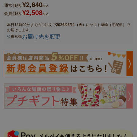
¥
2,640
通常価格
税込
¥
2,508
会員価格
税込
本日
15時00分
までのご注文で
2026/08/11（火）
に
ヤマト運輸（宅配便）
で
お届けします。
お届け先を変更
東京都