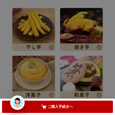
必
須
)
手提げ袋が必要な方は
(
必
須
)
【只今レビュー投稿キャンペーン中】
(
必
須
)
お気に入りに登録する
カートに入れる
ご購入手続きへ