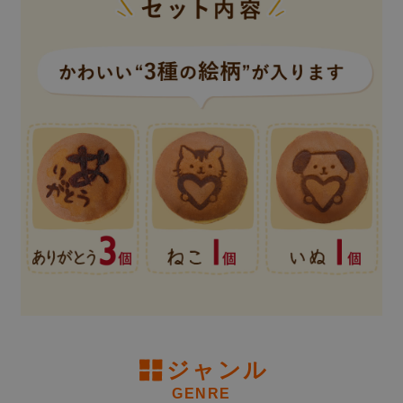
用途
(
必
ジャンル
須
)
北海道690円、沖縄1,000円
GENRE
(