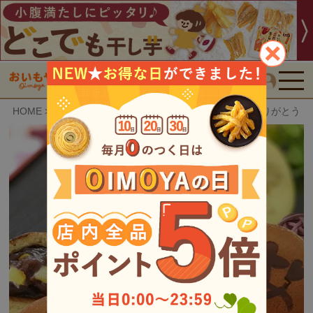
検索
HOME
おいもや特選スイーツ
お芋どら焼き (5個) [ありがとう