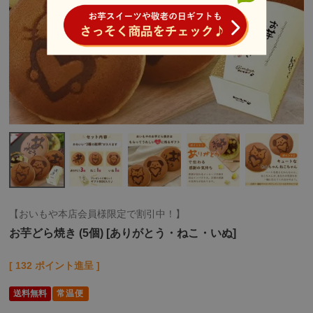
【おいもや本店会員様限定で割引中！】
お芋どら焼き (5個) [ありがとう・ねこ・いぬ]
[
132
ポイント進呈 ]
送料無料
常温便