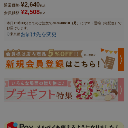
¥
2,640
通常価格
税込
¥
2,508
会員価格
税込
本日
15時00分
までのご注文で
2026/08/10（月）
に
ヤマト運輸（宅配便）
で
お届けします。
お届け先を変更
東京都