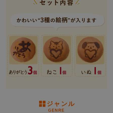
用途
(
必
ジャンル
須
)
北海道690円、沖縄1,000円
GENRE
(