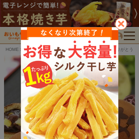
検索
HOME
おいもや特選スイーツ
お芋どら焼き (5個) [ありがとう