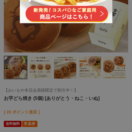
【おいもや本店会員様限定で割引中！】
お芋どら焼き (5個) [ありがとう・ねこ・いぬ]
[
26
ポイント進呈 ]
送料無料
常温便