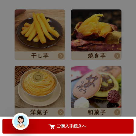
必
須
)
手提げ袋が必要な方は
(
必
須
)
【只今レビュー投稿キャンペーン中】
(
必
須
)
お気に入りに登録する
カートに入れる
ご購入手続きへ