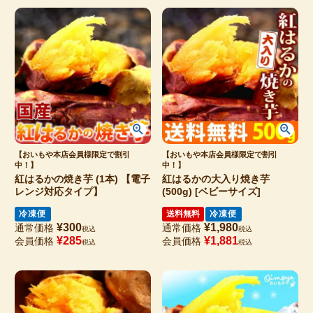
【おいもや本店会員様限定で割引
【おいもや本店会員様限定で割引
中！】
中！】
紅はるかの焼き芋 (1本) 【電子
紅はるかの大入り焼き芋
レンジ対応タイプ】
(500g) [ベビーサイズ]
冷凍便
送料無料
冷凍便
¥
300
¥
1,980
通常価格
通常価格
税込
税込
¥
285
¥
1,881
会員価格
会員価格
税込
税込