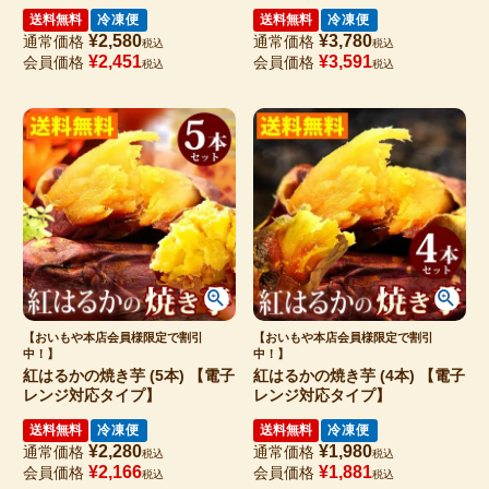
送料無料
冷凍便
送料無料
冷凍便
¥
2,580
¥
3,780
通常価格
通常価格
税込
税込
¥
2,451
¥
3,591
会員価格
会員価格
税込
税込
【おいもや本店会員様限定で割引
【おいもや本店会員様限定で割引
中！】
中！】
紅はるかの焼き芋 (5本) 【電子
紅はるかの焼き芋 (4本) 【電子
レンジ対応タイプ】
レンジ対応タイプ】
送料無料
冷凍便
送料無料
冷凍便
¥
2,280
¥
1,980
通常価格
通常価格
税込
税込
¥
2,166
¥
1,881
会員価格
会員価格
税込
税込