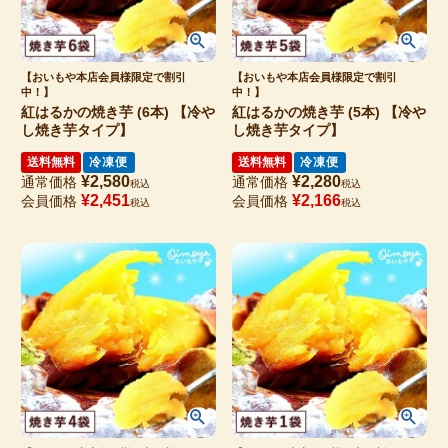
【おいもや本店会員様限定で割引
【おいもや本店会員様限定で割引
中！】
中！】
紅はるかの焼き芋 (6本) 【冷や
紅はるかの焼き芋 (5本) 【冷や
し焼き芋タイプ】
し焼き芋タイプ】
送料無料
冷凍便
送料無料
冷凍便
¥
2,580
¥
2,280
通常価格
通常価格
税込
税込
¥
2,451
¥
2,166
会員価格
会員価格
税込
税込