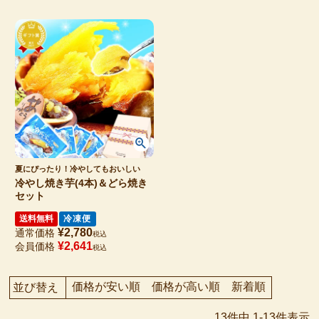
夏にぴったり！冷やしてもおいしい
冷やし焼き芋(4本)＆どら焼き
セット
送料無料
冷凍便
¥
2,780
通常価格
税込
¥
2,641
会員価格
税込
価格が安い順
価格が高い順
新着順
並び替え
13
件中
1
-
13
件表示