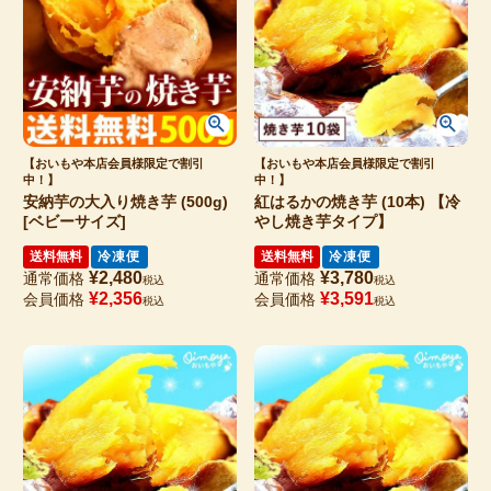
【おいもや本店会員様限定で割引
【おいもや本店会員様限定で割引
中！】
中！】
安納芋の大入り焼き芋 (500g)
紅はるかの焼き芋 (10本) 【冷
[ベビーサイズ]
やし焼き芋タイプ】
送料無料
冷凍便
送料無料
冷凍便
¥
2,480
¥
3,780
通常価格
通常価格
税込
税込
¥
2,356
¥
3,591
会員価格
会員価格
税込
税込