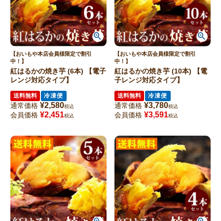
【おいもや本店会員様限定で割引
【おいもや本店会員様限定で割引
中！】
中！】
紅はるかの焼き芋 (6本) 【電子
紅はるかの焼き芋 (10本) 【電
レンジ対応タイプ】
子レンジ対応タイプ】
送料無料
冷凍便
送料無料
冷凍便
¥
2,580
¥
3,780
通常価格
通常価格
税込
税込
¥
2,451
¥
3,591
会員価格
会員価格
税込
税込