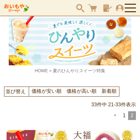
検索
HOME
夏のひんやりスイーツ特集
価格が安い順
価格が高い順
新着順
並び替え
33
件中
21
-
33
件表示
1
2