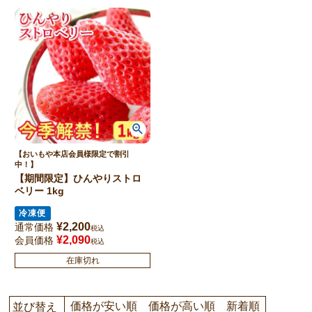
【おいもや本店会員様限定で割引
中！】
【期間限定】ひんやりストロ
ベリー 1kg
冷凍便
¥
2,200
通常価格
税込
¥
2,090
会員価格
税込
在庫切れ
価格が安い順
価格が高い順
新着順
並び替え