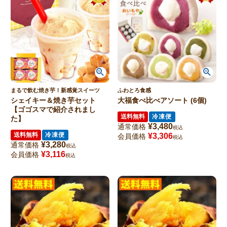
まるで飲む焼き芋！新感覚スイーツ
ふわとろ食感
シェイキー＆焼き芋セット
大福食べ比べアソート (6個)
【ゴゴスマで紹介されまし
送料無料
冷凍便
た】
¥
3,480
通常価格
税込
送料無料
冷凍便
¥
3,306
会員価格
税込
¥
3,280
通常価格
税込
¥
3,116
会員価格
税込