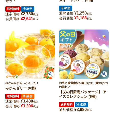
スイートポテト (5個)
セット
冷凍便
送料無料
冷凍便
¥
1,250
通常価格
¥
2,780
通常価格
税込
税込
¥
1,188
会員価格
¥
2,641
会員価格
税込
税込
みかんがまるっと入った！
お芋と厳選素材が織りなす、贅沢な6つ
の味わい
みかんゼリー (6個)
【父の日限定パッケージ】 ア
送料無料
常温便
イスコレクション (6種)
¥
3,480
通常価格
税込
送料無料
冷凍便
¥
3,306
会員価格
税込
¥
3,980
通常価格
税込