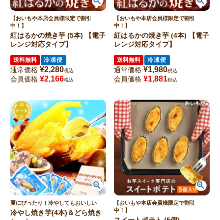
【おいもや本店会員様限定で割引
【おいもや本店会員様限定で割引
中！】
中！】
紅はるかの焼き芋 (5本) 【電子
紅はるかの焼き芋 (4本) 【電子
レンジ対応タイプ】
レンジ対応タイプ】
送料無料
冷凍便
送料無料
冷凍便
¥
2,280
¥
1,980
通常価格
通常価格
税込
税込
¥
2,166
¥
1,881
会員価格
会員価格
税込
税込
夏にぴったり！冷やしてもおいしい
【おいもや本店会員様限定で割引
中！】
冷やし焼き芋(4本)＆どら焼き