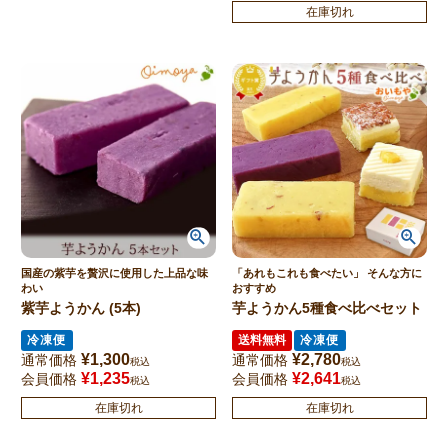
在庫切れ
国産の紫芋を贅沢に使用した上品な味
「あれもこれも食べたい」 そんな方に
わい
おすすめ
紫芋ようかん (5本)
芋ようかん5種食べ比べセット
冷凍便
送料無料
冷凍便
¥
1,300
¥
2,780
通常価格
通常価格
税込
税込
¥
1,235
¥
2,641
会員価格
会員価格
税込
税込
在庫切れ
在庫切れ