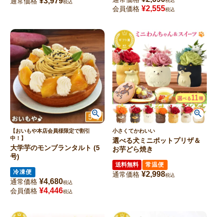
¥
3,979
通常価格
税込
税込
¥
2,555
会員価格
税込
【おいもや本店会員様限定で割引
小さくてかわいい
中！】
選べる犬ミニポットプリザ＆
大学芋のモンブランタルト (5
お芋どら焼き
号)
送料無料
常温便
冷凍便
¥
2,998
通常価格
税込
¥
4,680
通常価格
税込
¥
4,446
会員価格
税込