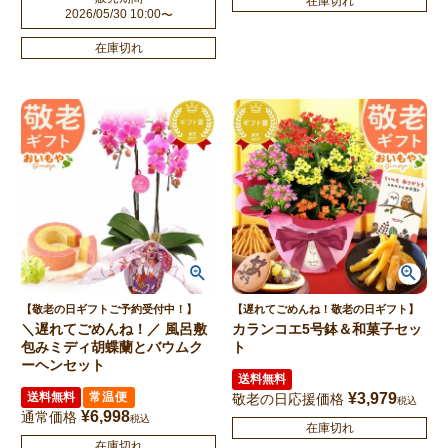
在庫切れ
2026/05/30 10:00
〜
在庫切れ
【敬老の日ギフトご予約受付中！】
【遅れてごめんね！敬老の日ギフト】
＼遅れてごめんね！／ 風呂敷
カランコエ5号鉢＆和菓子セッ
包みミディ胡蝶蘭とバウムク
ト
ーヘンセット
送料無料
送料無料
常温便
¥
3,979
敬老の日応援価格
税込
¥
6,998
通常価格
税込
在庫切れ
在庫切れ