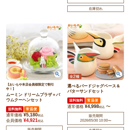
在庫切れ
【おいもや本店会員様限定で割引
選べるバードジャグベース＆
中！】
バターサンドセット
ムーミン ドリームプラザ＋バ
ウムクーヘンセット
送料無料
常温便
¥
4,998
〜
通常価格
税込
送料無料
常温便
¥
5,180
通常価格
税込
販売期間
¥
4,921
会員価格
2026/05/30 10:00
〜
税込
販売期間