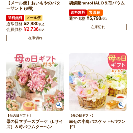
【メール便】おいもやのバタ
胡蝶蘭rantoHALO＆苺バウム
ーサンド (6種)
送料無料
常温便
送料無料
メール便
¥
5,790
通常価格
税込
¥
2,880
通常価格
税込
在庫切れ
¥
2,736
会員価格
税込
在庫切れ
【母の日ギフト】
【母の日ギフト】
母の日マザーズブーケ（Lサイ
幸せの小鳥バスケット+パウン
ズ）＆苺バウムクーヘン
ド1