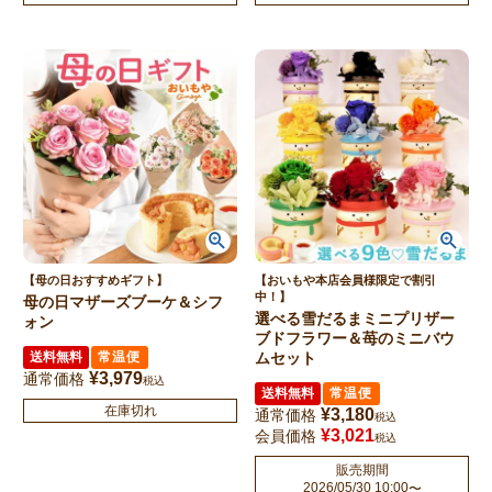
【母の日おすすめギフト】
【おいもや本店会員様限定で割引
中！】
母の日マザーズブーケ＆シフ
選べる雪だるまミニプリザー
ォン
ブドフラワー＆苺のミニバウ
送料無料
常温便
ムセット
¥
3,979
通常価格
税込
送料無料
常温便
在庫切れ
¥
3,180
通常価格
税込
¥
3,021
会員価格
税込
販売期間
2026/05/30 10:00
〜