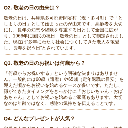
Q2. 敬老の日の由来は？
敬老の日は、兵庫県多可郡野間谷村（現・多可町）で「と
しよりの日」として始まったのが由来です。高齢者を大切
にし、長年の知恵や経験を尊重する日として全国に広が
り、1966年に国民の祝日「敬老の日」として制定されまし
た。現在は“多年にわたり社会につくしてきた老人を敬愛
し、長寿を祝う日”とされています。
Q3. 敬老の日のお祝いは何歳から？
「何歳からお祝いする」という明確な決まりはありませ
ん。一般的には60歳（還暦）や65歳（定年退職の目安）を
迎えた頃からお祝いを始めるケースが多いです。ただし、
孫ができたタイミングをきっかけに「おじいちゃん・おば
あちゃん」としてお祝いを始めるご家庭もあります。大切
なのは年齢ではなく、感謝の気持ちを伝えることです。
Q4. どんなプレゼントが人気？