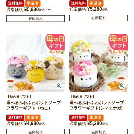
送料無料
常温便
送料無料
常温便
¥
5,280
¥
5,980
〜
通常価格
通常価格
税込
税込
在庫切れ
在庫切れ
【母の日ギフト】
【母の日ギフト】
選べるふわふわポットソープ
選べるふわふわポットソープ
フラワーギフト（ねこ）
フラワーギフト(シマエナガ)
送料無料
常温便
送料無料
常温便
¥
4,980
¥
5,280
通常価格
通常価格
税込
税込
在庫切れ
在庫切れ