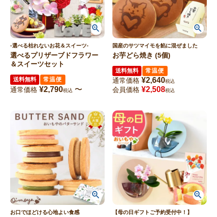
-選べる枯れないお花＆スイーツ-
国産のサツマイモを餡に混ぜました
選べるプリザーブドフラワー
お芋どら焼き (5個)
＆スイーツセット
送料無料
常温便
送料無料
常温便
¥
2,640
通常価格
税込
¥
2,790
〜
¥
2,508
通常価格
会員価格
税込
税込
お口でほどける心地よい食感
【母の日ギフトご予約受付中！】