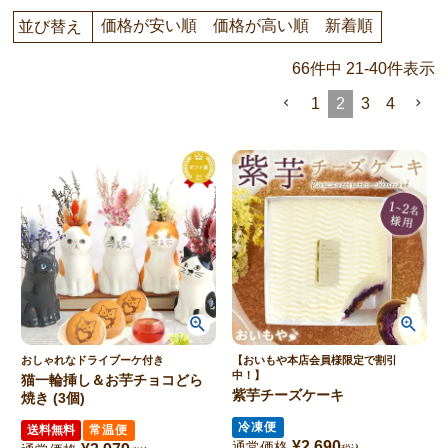
価格が安い順
価格が高い順
新着順
並び替え
66
件中
21
-
40
件表示
1
2
3
4
おしゃれなドライブーケ付き
【おいもや本店会員様限定で割引
中！】
猫一輪挿し＆お芋チョコどら
紫芋チーズケーキ
焼き (3個)
冷凍便
送料無料
常温便
¥
2,690
通常価格