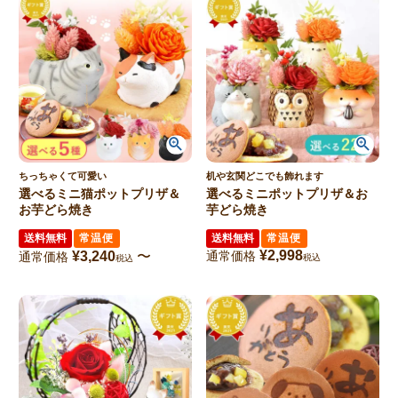
ちっちゃくて可愛い
机や玄関どこでも飾れます
選べるミニ猫ポットプリザ＆
選べるミニポットプリザ＆お
お芋どら焼き
芋どら焼き
送料無料
常温便
送料無料
常温便
¥
2,998
¥
3,240
〜
通常価格
通常価格
税込
税込